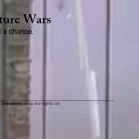
lture Wars
d a chance.
Donations
keep the lights on.