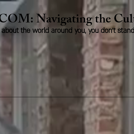
.COM:
Naviga
ting the Cu
us about the world around you, you don't stan