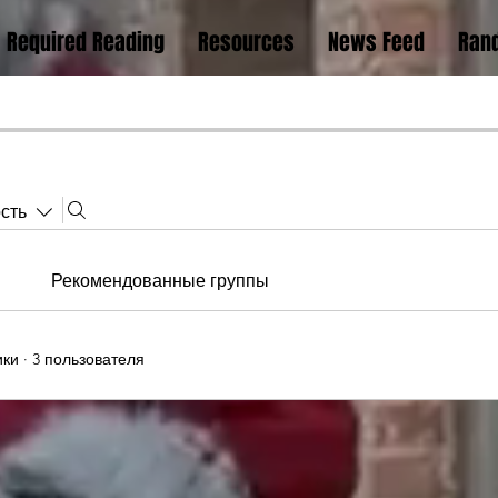
Required Reading
Resources
News Feed
Rand
сть
Рекомендованные группы
ики
·
3 пользователя