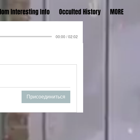
om Interesting Info
Occulted History
MORE
00:00 / 02:02
Присоединиться