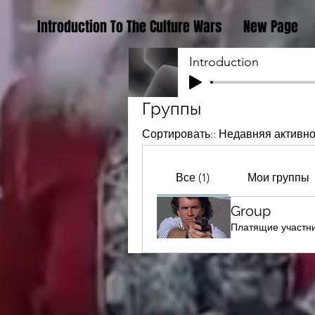
Introduction To The Culture Wars
New Page
Introduction
Группы
Сортировать::
Недавняя активно
Все (1)
Мои группы
Group
Платящие участн